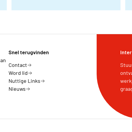
Snel terugvinden
Inte
van
Contact
Stuu
Word lid
ontv
Nuttige Links
werk
Nieuws
graa