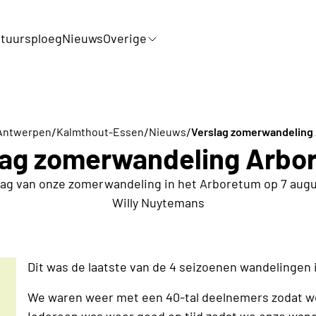
tuursploeg
Nieuws
Overige
/
/
/
 Antwerpen
Kalmthout-Essen
Nieuws
Verslag zomerwandeling
lag zomerwandeling Arbo
lag van onze zomerwandeling in het Arboretum op 7 aug
Willy Nuytemans
Dit was de laatste van de 4 seizoenen wandelingen
We waren weer met een 40-tal deelnemers zodat we
Iedereen was weer goed op tijd zodat we onze wan