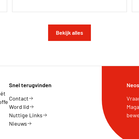
Bekijk alles
Snel terugvinden
Neos
hét
Contact
Vraa
offe
Word lid
Maga
Nuttige Links
bewe
Nieuws