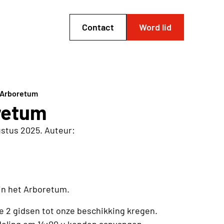
Contact
Word lid
 Arboretum
retum
ustus 2025. Auteur:
 in het Arboretum.
 2 gidsen tot onze beschikking kregen.
deling om 14:00 u konden aanvangen.