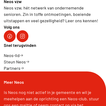
Neos vzw
Neos vzw, hét netwerk van ondernemende
senioren. Zin in toffe ontmoetingen, boeiende
uitstappen en veel gezelligheid? Leer ons kennen!
Volg ons
Facebook Neos vzw
Instagram Neos vzw
Snel terugvinden
Neos-lid
Steun Neos
Partners
Meer Neos
Is Neos nog niet actief in je gemeente en wil je
meehelpen aan de oprichting een Neos-club, stuur
ons een mailtje of neem contact op via het