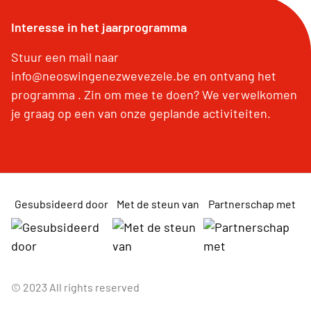
Interesse in het jaarprogramma
Stuur een mail naar
info@neoswingenezwevezele.be en ontvang het
programma . Zin om mee te doen? We verwelkomen
je graag op een van onze geplande activiteiten.
Gesubsideerd door
Met de steun van
Partnerschap met
© 2023 All rights reserved