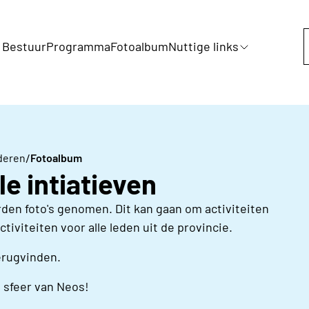
 Bestuur
Programma
Fotoalbum
Nuttige links
/
deren
Fotoalbum
le intiatieven
rden foto's genomen. Dit kan gaan om activiteiten
iviteiten voor alle leden uit de provincie.
terugvinden.
 sfeer van Neos!