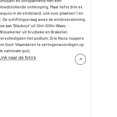
Amusant en ontspannend met een
bloedstollende ontknoping. Maar liefst drie ex
aequos in de eindstand, ook voor plaatsen 1 en
2. De schiftingsvraag wees de eindoverwinning
toe aan ‘Blackout’ uit Sint-Gillis-Waas.
‘Wissekerke’ uit Kruibeke en Brakelier,
vervolledigden het podium. Drie Neos-toppers
om Oost-Vlaanderen te vertegenwoordigen op
de nationale quiz.
Link naar de foto's