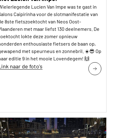
Wielerlegende Lucien Van Impe was te gast in
Salons Caipirinha voor de slotmanifestatie van
de 8ste fietszoektocht van Neos Oost-
Vlaanderen met maar liefst 130 deelnemers. De
zoektocht lokte deze zomer opnieuw
honderden enthousiaste fietsers de baan op,
gewapend met speurneus en zonnebril. ☀️😎 Op
naar editie 9 in het mooie Lovendegem! 🙌
Link naar de foto's