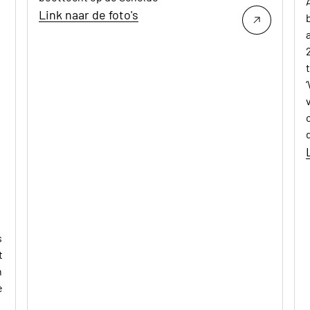
Link naar de foto's
s
t
n
e