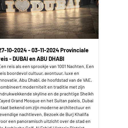
27-10-2024 - 03-11-2024 Provinciale
reis - DUBAI en ABU DHABI
Een reis als een sprookje van 1001 Nachten. Een
reis boordevol cultuur, avontuur, luxe en
innovatie. Abu Dhabi, de hoofdstad van de VAE,
combineert moderniteit en traditie met zijn
indrukwekkende skyline en de prachtige Sheikh
Zayed Grand Mosque en het Sultan paleis. Dubai
staat bekend om zijn moderne architectuur en
levendige nachtleven. Bezoek de Burj Khalifa
voor een panoramisch uitzicht over de stad en
de Arabische Golf. Al Fahidi Historic District