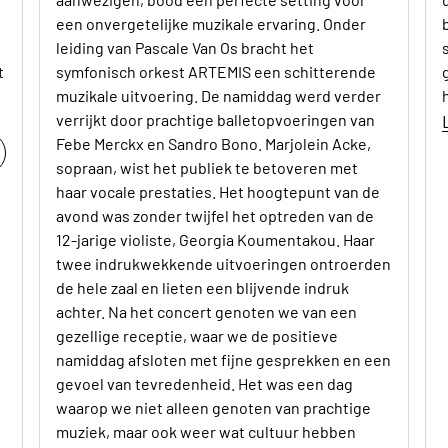
een onvergetelijke muzikale ervaring. Onder
leiding van Pascale Van Os bracht het
t
symfonisch orkest ARTEMIS een schitterende
muzikale uitvoering. De namiddag werd verder
verrijkt door prachtige balletopvoeringen van
Febe Merckx en Sandro Bono. Marjolein Acke,
sopraan, wist het publiek te betoveren met
haar vocale prestaties. Het hoogtepunt van de
avond was zonder twijfel het optreden van de
12-jarige violiste, Georgia Koumentakou. Haar
twee indrukwekkende uitvoeringen ontroerden
de hele zaal en lieten een blijvende indruk
achter. Na het concert genoten we van een
gezellige receptie, waar we de positieve
namiddag afsloten met fijne gesprekken en een
gevoel van tevredenheid. Het was een dag
waarop we niet alleen genoten van prachtige
muziek, maar ook weer wat cultuur hebben