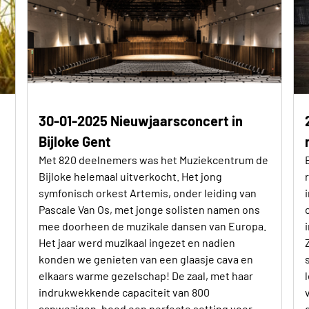
30-01-2025 Nieuwjaarsconcert in
Bijloke Gent
Met 820 deelnemers was het Muziekcentrum de
Bijloke helemaal uitverkocht. Het jong
symfonisch orkest Artemis, onder leiding van
Pascale Van Os, met jonge solisten namen ons
n
mee doorheen de muzikale dansen van Europa.
Het jaar werd muzikaal ingezet en nadien
p
konden we genieten van een glaasje cava en
elkaars warme gezelschap! De zaal, met haar
indrukwekkende capaciteit van 800
aanwezigen, bood een perfecte setting voor