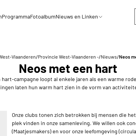
n
Programma
Fotoalbum
Nieuws en Linken
/
/
/
 West-Vlaanderen
Provincie West-Vlaanderen -
Nieuws
Neos me
Neos met een hart
hart-campagne loopt al enkele jaren als een warme rod
lingen laten hun warm hart zien in de vorm van activiteite
Onze clubs tonen zich betrokken bij mensen die he
plek vinden in onze samenleving. We willen ook con
(Maatjesmakers) en voor onze leefomgeving (circul