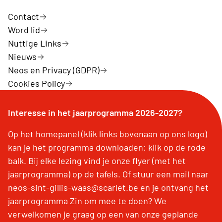
Contact
Word lid
Nuttige Links
Nieuws
Neos en Privacy (GDPR)
Cookies Policy
Interesse in het jaarprogramma 2026-2027?
Op het homepanel (klik links bovenaan op ons logo)
kan je het programma downloaden: klik op de rode
balk. Bij elke lezing vind je onze flyer (met het
jaarprogramma) op de tafels. Of stuur een mail naar
neos-sint-gillis-waas@scarlet.be en je ontvang het
jaarprogramma Zin om mee te doen? We
verwelkomen je graag op een van onze geplande