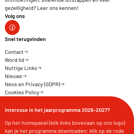
gezelligheid? Leer ons kennen!
Volg ons
Facebook van Neos Sint-Gillis-Waas
Snel terugvinden
Contact
Word lid
Nuttige Links
Nieuws
Neos en Privacy (GDPR)
Cookies Policy
Interesse in het jaarprogramma 2026-2027?
Op het homepanel (klik links bovenaan op ons logo)
kan je het programma downloaden: klik op de rode