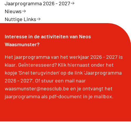
Jaarprogramma 2026 - 2027
Nieuws
Nuttige Links
Interesse in de activiteiten van Neos
Waasmunster?
Het jaarprogramma van het werkjaar 2026 - 2027 is
klaar. Geïnteresseerd? Klik hiernaast onder het
kopje 'Snel terugvinden' op de link 'Jaarprogramma
2026 - 2027'. Of stuur een mail naar
waasmunster@neosclub.be en je ontvangt het
jaarprogramma als pdf-document in je mailbox.