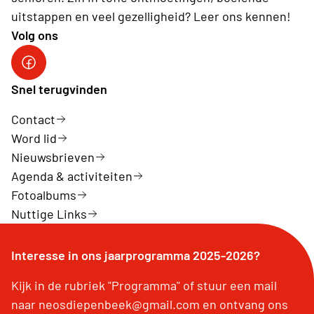
uitstappen en veel gezelligheid? Leer ons kennen!
Volg ons
Neos Diepenbeek
Snel terugvinden
Contact
Word lid
Nieuwsbrieven
Agenda & activiteiten
Fotoalbums
Nuttige Links
Interesse in ons jaarprogramma 2025-2026?
Kijk in de rubriek "Programma" of stuur een mail
naar neosdiepenbeek@gmail.com en ontvang ons