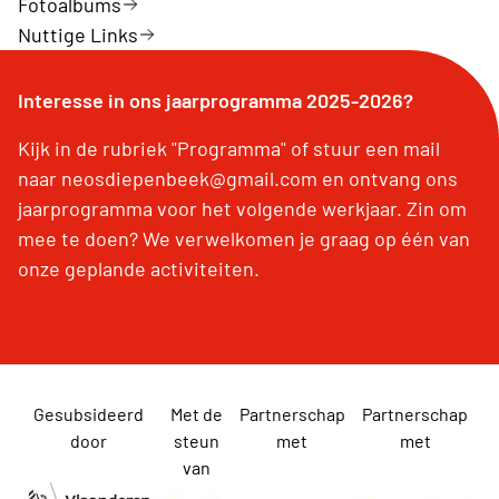
Fotoalbums
Nuttige Links
Interesse in ons jaarprogramma 2025-2026?
Kijk in de rubriek "Programma" of stuur een mail
naar neosdiepenbeek@gmail.com en ontvang ons
jaarprogramma voor het volgende werkjaar. Zin om
mee te doen? We verwelkomen je graag op één van
onze geplande activiteiten.
Gesubsideerd
Met de
Partnerschap
Partnerschap
door
steun
met
met
van