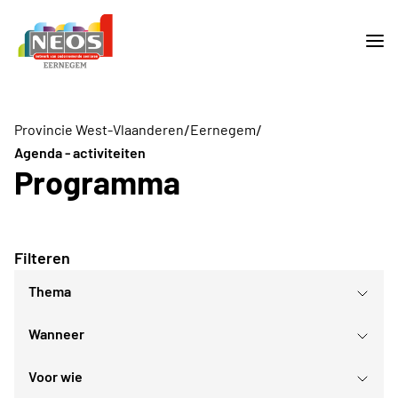
/
/
Provincie West-Vlaanderen
Eernegem
Agenda - activiteiten
Programma
Filteren
Thema
Wanneer
Culturele evenementen
Sport- en bewegingsactiviteiten
Voor wie
Culturele daguitstappen
augustus
2026