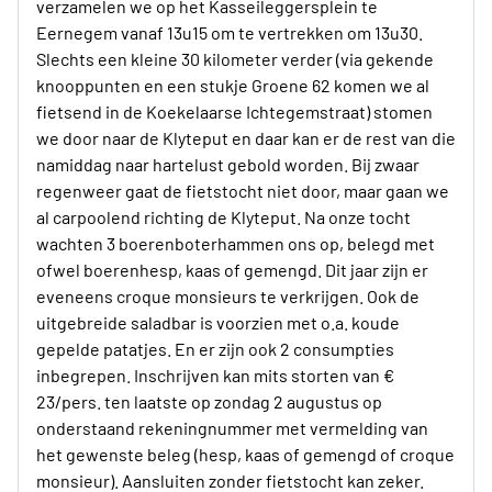
verzamelen we op het Kasseileggersplein te
Eernegem vanaf 13u15 om te vertrekken om 13u30.
Slechts een kleine 30 kilometer verder (via gekende
knooppunten en een stukje Groene 62 komen we al
fietsend in de Koekelaarse Ichtegemstraat) stomen
we door naar de Klyteput en daar kan er de rest van die
namiddag naar hartelust gebold worden. Bij zwaar
regenweer gaat de fietstocht niet door, maar gaan we
al carpoolend richting de Klyteput. Na onze tocht
wachten 3 boerenboterhammen ons op, belegd met
ofwel boerenhesp, kaas of gemengd. Dit jaar zijn er
eveneens croque monsieurs te verkrijgen. Ook de
uitgebreide saladbar is voorzien met o.a. koude
gepelde patatjes. En er zijn ook 2 consumpties
inbegrepen. Inschrijven kan mits storten van €
23/pers. ten laatste op zondag 2 augustus op
onderstaand rekeningnummer met vermelding van
het gewenste beleg (hesp, kaas of gemengd of croque
monsieur). Aansluiten zonder fietstocht kan zeker.