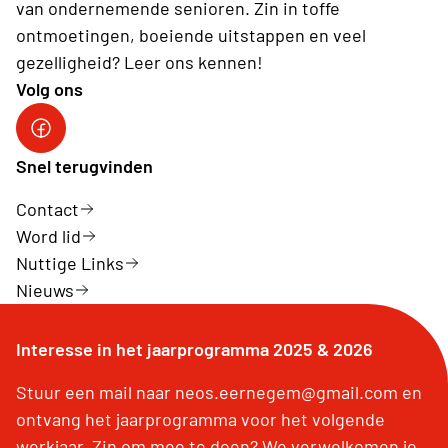
van ondernemende senioren. Zin in toffe
ontmoetingen, boeiende uitstappen en veel
gezelligheid? Leer ons kennen!
Volg ons
Snel terugvinden
Contact
Word lid
Nuttige Links
Nieuws
Interesse in het jaarprogramma 2025 & 2026
Stuur een mail naar neos.eernegem@gmail.com en
ontvang het jaarprogramma voor het volgende
werkjaar. Zin om mee te doen? We verwelkomen je