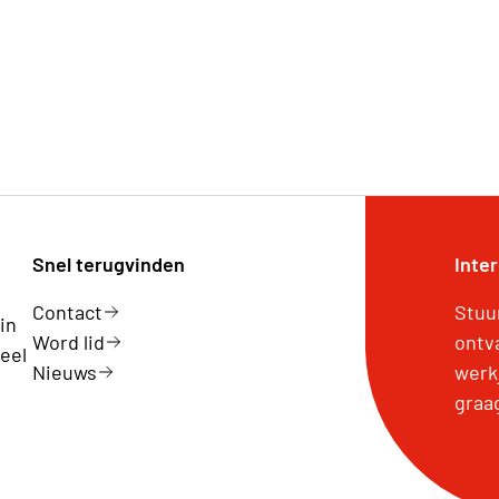
Snel terugvinden
Inte
Contact
Stuu
in
Word lid
ontv
eel
Nieuws
werk
graa