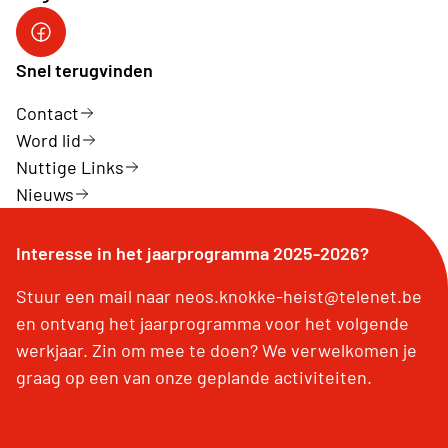
Facebook Neos Knokke-Heist
Snel terugvinden
Contact
Word lid
Nuttige Links
Nieuws
Interesse in het jaarprogramma 2025-2026?
Stuur een mail naar neos.knokke-heist@telenet.be
en ontvang het jaarprogramma voor het volgende
werkjaar. Zin om mee te doen? We verwelkomen je
graag op een van onze geplande activiteiten.