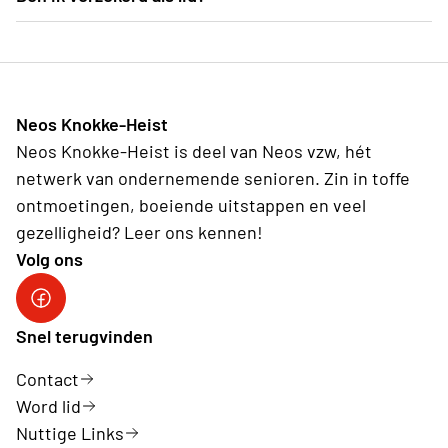
onze activiteiten overdag plaatsvinden
ja, tijdens de Neos activiteiten zijn de deelnemers
verzekerd. Voor meer details over de dekking, stel
uw vraag via mail aan "neos.knokke-
Neos Knokke-Heist
heist@telenet.be"
Neos Knokke-Heist is deel van Neos vzw, hét
netwerk van ondernemende senioren. Zin in toffe
ontmoetingen, boeiende uitstappen en veel
gezelligheid? Leer ons kennen!
Volg ons
Facebook Neos Knokke-Heist
Snel terugvinden
Contact
Word lid
Nuttige Links