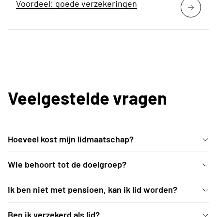
Voordeel: goede verzekeringen
Veelgestelde vragen
Hoeveel kost mijn lidmaatschap?
50 euro per persoon per jaar
Wie behoort tot de doelgroep?
Alle actieve senioren die samen een leuke tijd willen
Ik ben niet met pensioen, kan ik lid worden?
beleven
ja, dat kan. Hou er wel rekening mee dat vele van
Ben ik verzekerd als lid?