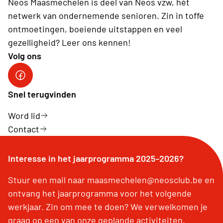
Neos Maasmechelen is deel van Neos vzw, hét
netwerk van ondernemende senioren. Zin in toffe
ontmoetingen, boeiende uitstappen en veel
gezelligheid? Leer ons kennen!
Volg ons
facebook
Snel terugvinden
Word lid
Contact
Interesse in het jaarprogramma 2025-2026?
Stuur een mail naar maasmechelen@neosclub.be en
ontvang het jaarprogramma voor het volgende
werkjaar. Zin om mee te doen? We verwelkomen je
graag op een van onze geplande activiteiten.