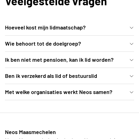
Veelgestelde vragen
Hoeveel kost mijn lidmaatschap?
[Invullen]
Wie behoort tot de doelgroep?
[Invullen]
Ik ben niet met pensioen, kan ik lid worden?
[Invullen]
Ben ik verzekerd als lid of bestuurslid
[Invullen]
Met welke organisaties werkt Neos samen?
[Invullen]
Neos Maasmechelen