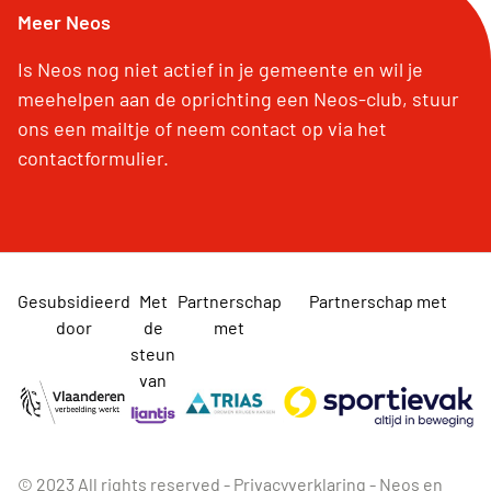
Meer Neos
Is Neos nog niet actief in je gemeente en wil je
meehelpen aan de oprichting een Neos-club, stuur
ons een mailtje of neem contact op via het
contactformulier.
Gesubsidieerd
Met
Partnerschap
Partnerschap met
door
de
met
steun
van
© 2023 All rights reserved -
Privacyverklaring
-
Neos en