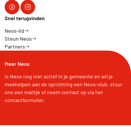
Facebook Neos vzw
Instagram Neos vzw
Snel terugvinden
Neos-lid
Steun Neos
Partners
Meer Neos
Is Neos nog niet actief in je gemeente en wil je
meehelpen aan de oprichting een Neos-club, stuur
ons een mailtje of neem contact op via het
contactformulier.