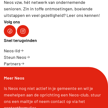
Neos vzw, hét netwerk van ondernemende
senioren. Zin in toffe ontmoetingen, boeiende
uitstappen en veel gezelligheid? Leer ons kennen!
Volg ons
Facebook Neos vzw
Instagram Neos vzw
Snel terugvinden
Neos-lid
Steun Neos
Partners
Meer Neos
Is Neos nog niet actief in je gemeente en wil je
meehelpen aan de oprichting een Neos-club, stuur
ons een mailtje of neem contact op via het
contactformulier.