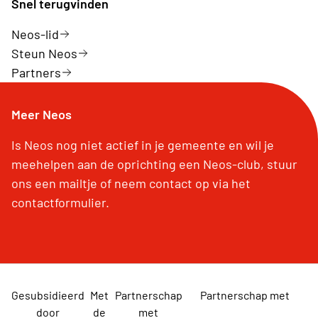
Snel terugvinden
Neos-lid
Steun Neos
Partners
Meer Neos
Is Neos nog niet actief in je gemeente en wil je
meehelpen aan de oprichting een Neos-club, stuur
ons een mailtje of neem contact op via het
contactformulier.
Gesubsidieerd
Met
Partnerschap
Partnerschap met
door
de
met