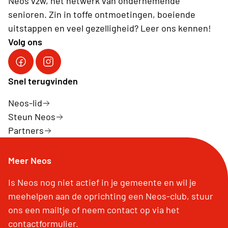
Neos vzw, hét netwerk van ondernemende
senioren. Zin in toffe ontmoetingen, boeiende
uitstappen en veel gezelligheid? Leer ons kennen!
Volg ons
Facebook Neos vzw
Instagram Neos vzw
Snel terugvinden
Neos-lid
Steun Neos
Partners
Meer Neos
Is Neos nog niet actief in je gemeente en wil je
meehelpen aan de oprichting een Neos-club, stuur
ons een mailtje of neem contact op via het
contactformulier.