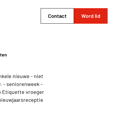
Contact
Word lid
iten
nkele nieuwe - niet
. - seniorenweek -
p Etiquette vroeger
 nieuwjaarsreceptie