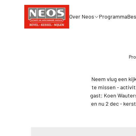
Over Neos
Programma
Bes
Pro
Neem vlug een kijk
te missen - activ
gast: Koen Wauters
en nu 2 dec - kers