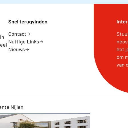
Snel terugvinden
Inte
Contact
Stuu
in
Nuttige Links
neos
eel
Nieuws
het 
om m
van 
len
nte Nijlen