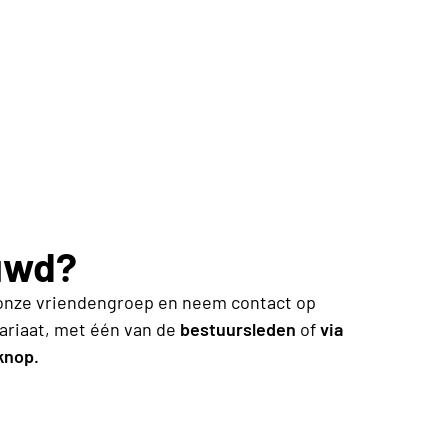
uwd?
ij onze vriendengroep en neem contact op
ariaat
,
met één van de
bestuursleden
of
via
knop.