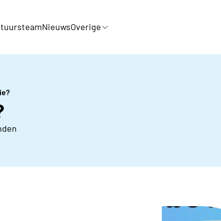
tuursteam
Nieuws
Overige
ie?
?
nden