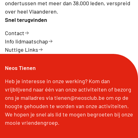
ondertussen met meer dan 38.000 leden, verspreid
over heel Vlaanderen.
Snel terugvinden
Contact
Info lidmaatschap
Nuttige Links
Neos Tienen
Heb je interesse in onze werking? Kom dan
vrijblijvend naar één van onze activiteiten of bezorg
ons je mailadres via tienen@neosclub.be om op de
hoogte gehouden te worden van onze activiteiten.
We hopen je snel als lid te mogen begroeten bij onze
mooie vriendengroep.