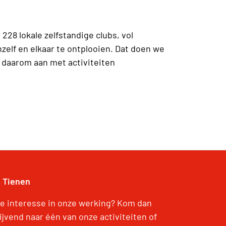
28 lokale zelfstandige clubs, vol
elf en elkaar te ontplooien. Dat doen we
 daarom aan met activiteiten
 Tienen
je interesse in onze werking? Kom dan
lijvend naar één van onze activiteiten of