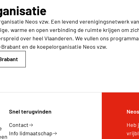
anisatie
rganisatie Neos vzw.
Een levend verenigingsnetwerk van 2
ge, warme en open verbinding de ruimte krijgen om zichz
rspreid over heel Vlaanderen. We vullen ons programma
-Brabant
en de koepelorganisatie Neos vzw.
Brabant
Snel terugvinden
Neos
Contact
Heb 
e
Info lidmaatschap
vrijb
een