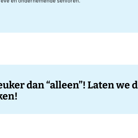
ctieve en ondernemende senioren.
leuker dan “alleen”! Laten we
ken!