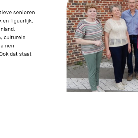
ctieve senioren
 en figuurlijk.
enland,
, culturele
 Samen
 Ook dat staat