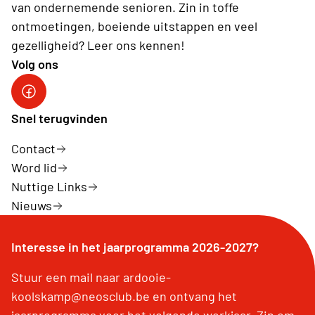
van ondernemende senioren. Zin in toffe
ontmoetingen, boeiende uitstappen en veel
gezelligheid? Leer ons kennen!
Volg ons
Neos Ardooie-Koolskamp
Snel terugvinden
Contact
Word lid
Nuttige Links
Nieuws
Interesse in het jaarprogramma 2026-2027?
Stuur een mail naar ardooie-
koolskamp@neosclub.be en ontvang het