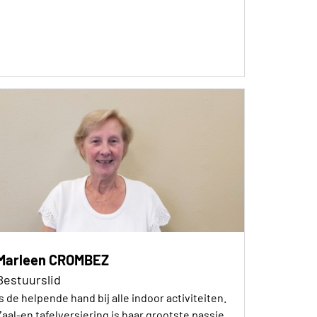
Marleen CROMBEZ
Bestuurslid
Is de helpende hand bij alle indoor activiteiten.
Zaal-en tafelversiering is haar grootste passie.