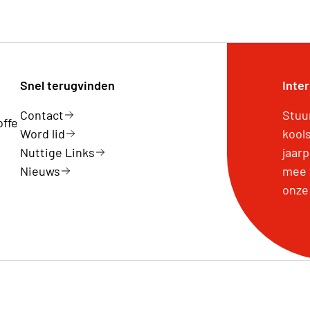
Snel terugvinden
Inte
Contact
Stuu
offe
Word lid
kool
Nuttige Links
jaar
Nieuws
mee 
onze