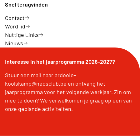
Snel terugvinden
Contact
Word lid
Nuttige Links
Nieuws
Interesse in het jaarprogramma 2026-2027?
Stuur een mail naar ardooie-
koolskamp@neosclub.be en ontvang het
jaarprogramma voor het volgende werkjaar. Zin om
mee te doen? We verwelkomen je graag op een van
onze geplande activiteiten.