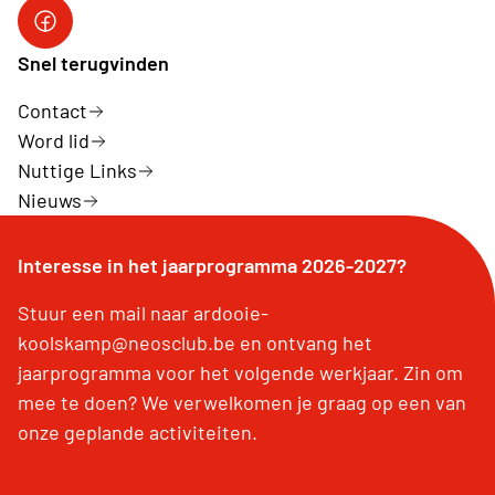
Neos Ardooie-Koolskamp
Snel terugvinden
Contact
Word lid
Nuttige Links
Nieuws
Interesse in het jaarprogramma 2026-2027?
Stuur een mail naar ardooie-
koolskamp@neosclub.be en ontvang het
jaarprogramma voor het volgende werkjaar. Zin om
mee te doen? We verwelkomen je graag op een van
onze geplande activiteiten.