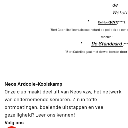
de
Wetstr
*
g
en
De Mor
(****):
"Bert Gabriëls fileert als cabinetard de politiek op ee
manier."
*
De Standaard
(***
"Bert Gabriëls gaat met de wc-borstel door 
Neos Ardooie-Koolskamp
Onze club maakt deel uit van Neos vzw, hét netwerk
van ondernemende senioren. Zin in toffe
ontmoetingen, boeiende uitstappen en veel
gezelligheid? Leer ons kennen!
Volg ons