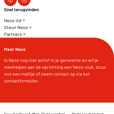
Facebook Neos vzw
Instagram Neos vzw
Snel terugvinden
Neos-lid
Steun Neos
Partners
Meer Neos
Is Neos nog niet actief in je gemeente en wil je
meehelpen aan de oprichting een Neos-club, stuur
ons een mailtje of neem contact op via het
contactformulier.
Gesubsidieerd
Met
Partnerschap
Partnerschap met