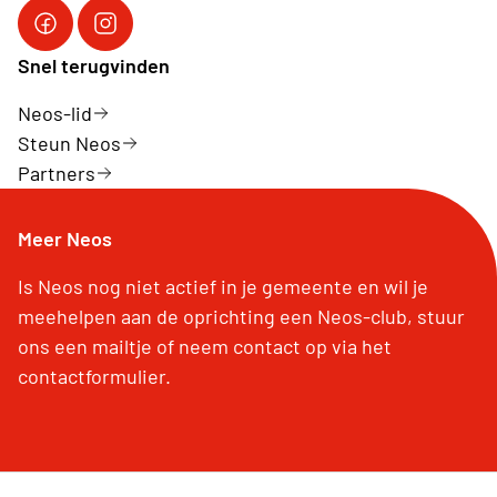
Facebook Neos vzw
Instagram Neos vzw
Snel terugvinden
Neos-lid
Steun Neos
Partners
Meer Neos
Is Neos nog niet actief in je gemeente en wil je
meehelpen aan de oprichting een Neos-club, stuur
ons een mailtje of neem contact op via het
contactformulier.