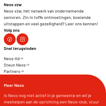
Neos vzw
Neos vzw, hét netwerk van ondernemende
senioren. Zin in toffe ontmoetingen, boeiende
uitstappen en veel gezelligheid? Leer ons kennen!
Volg ons
Facebook Neos vzw
Instagram Neos vzw
Snel terugvinden
Neos-lid
Steun Neos
Partners
Meer Neos
Is Neos nog niet actief in je gemeente en wil je
meehelpen aan de oprichting een Neos-club, stuur