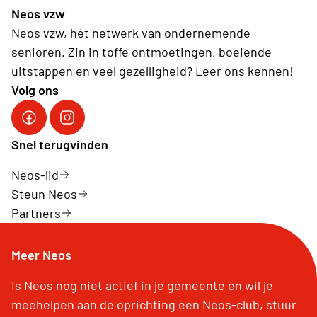
Neos vzw
Neos vzw, hét netwerk van ondernemende
senioren. Zin in toffe ontmoetingen, boeiende
uitstappen en veel gezelligheid? Leer ons kennen!
Volg ons
Facebook Neos vzw
Instagram Neos vzw
Snel terugvinden
Neos-lid
Steun Neos
Partners
Meer Neos
Is Neos nog niet actief in je gemeente en wil je
meehelpen aan de oprichting een Neos-club, stuur